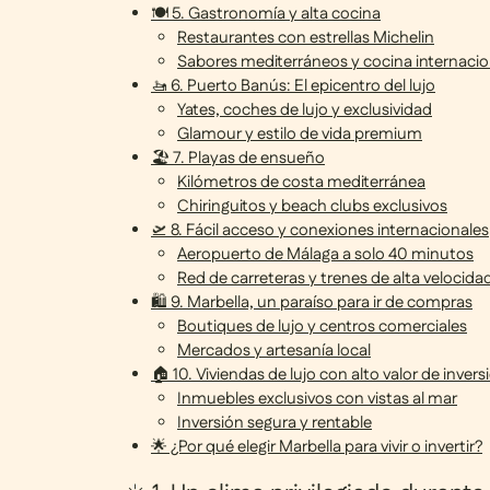
🍽️ 5. Gastronomía y alta cocina
Restaurantes con estrellas Michelin
Sabores mediterráneos y cocina internacio
🚤 6. Puerto Banús: El epicentro del lujo
Yates, coches de lujo y exclusividad
Glamour y estilo de vida premium
🏖️ 7. Playas de ensueño
Kilómetros de costa mediterránea
Chiringuitos y beach clubs exclusivos
🛫 8. Fácil acceso y conexiones internacionales
Aeropuerto de Málaga a solo 40 minutos
Red de carreteras y trenes de alta velocida
🛍️ 9. Marbella, un paraíso para ir de compras
Boutiques de lujo y centros comerciales
Mercados y artesanía local
🏠 10. Viviendas de lujo con alto valor de invers
Inmuebles exclusivos con vistas al mar
Inversión segura y rentable
🌟 ¿Por qué elegir Marbella para vivir o invertir?