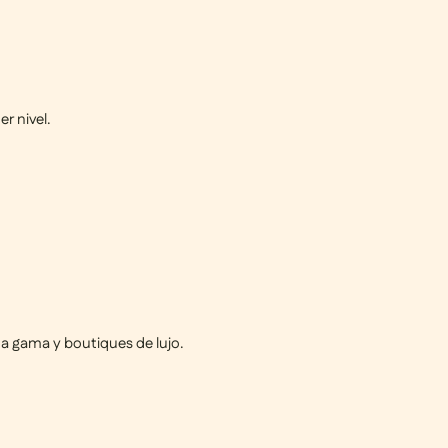
er nivel.
ta gama y boutiques de lujo
.