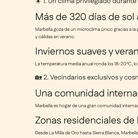
☀️ 1. Un clima privilegiado durante
Más de 320 días de sol 
Marbella goza de un
microclima único
gracias a la
y cálidas en verano.
Inviernos suaves y vera
La temperatura media anual ronda los
18-20ºC
, l
🏡 2. Vecindarios exclusivos y cos
Una comunidad interna
Marbella es hogar de una gran comunidad internaci
Zonas residenciales de 
Desde
La Milla de Oro
hasta
Sierra Blanca
, Marbell