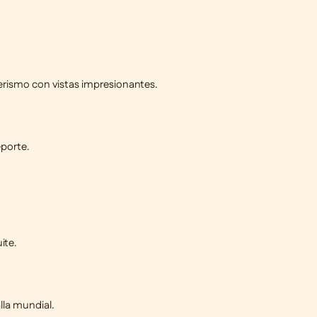
derismo
con vistas impresionantes.
eporte.
ite
.
alla mundial.